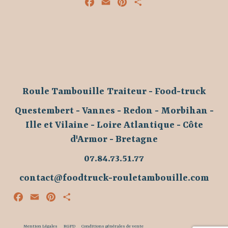
Facebook
Email
Pinterest
Partager
Roule Tambouille
Traiteur - Food-truck
Questembert - Vannes - Redon - Morbihan -
Ille et Vilaine - Loire Atlantique - Côte
d'Armor - Bretagne
07.84.73.51.77
contact@foodtruck-rouletambouille.com
Facebook
Email
Pinterest
Partager
Mention Légales
RGPD
Conditions générales de vente